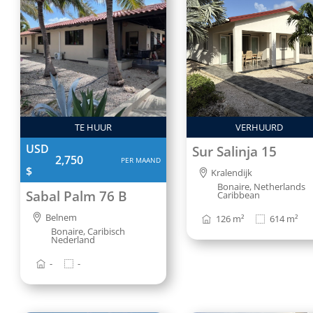
TE HUUR
VERHUURD
USD
Sur Salinja 15
2,750
PER MAAND
$
Kralendijk
Bonaire, Netherlands
Sabal Palm 76 B
Caribbean
Belnem
126 m²
614 m²
Bonaire, Caribisch
Nederland
-
-