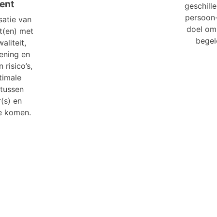
ent
geschille
persoon-
satie van
doel om 
t(en) met
begel
aliteit,
ening en
 risico’s,
timale
tussen
(s) en
e komen.